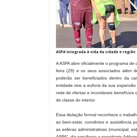
ASPA integrada à vida da cidade e região
A ASPA abre oficialmente o programa de
feira (29) e os seus associados além d
poderão ser beneficiados dentro da ca
entidade vive a euforia da sua expansão
rede de ofertas e incontáveis benefício
de classe do interior.
Essa titulação formal reconhece o trabalh
ao bem-estar, convênios e assistência p
as esferas administrativas (municipal, e
ASPA”, diz orgulhoso o presidente Adilson