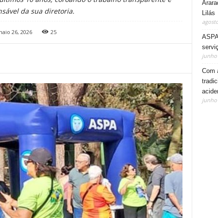
Arara
sável da sua diretoria.
Lilás
agosto
aio 26, 2026
25
ASPA 
servi
junho 
Com a
tradi
acide
junho 