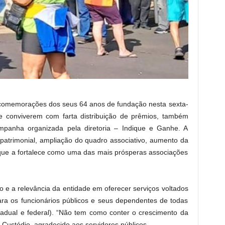
 comemorações dos seus 64 anos de fundação nesta sexta-
e conviverem com farta distribuição de prêmios, também
mpanha organizada pela diretoria – Indique e Ganhe. A
 patrimonial, ampliação do quadro associativo, aumento da
s que a fortalece como uma das mais prósperas associações
o e a relevância da entidade em oferecer serviços voltados
ara os funcionários públicos e seus dependentes de todas
stadual e federal). “Não tem como conter o crescimento da
 Custódio, agradecido aos servidores públicos.