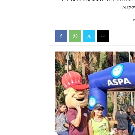
respon
m