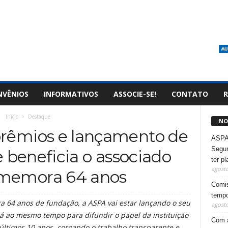
NVÊNIOS
INFORMATIVOS
ASSOCIE-SE!
CONTATO
R
Início
Destaque
NO
prêmios e lançamento de
ASPA 
Segur
beneficia o associado
ter p
agosto
memora 64 anos
Comis
tempo
a 64 anos de fundação, a ASPA vai estar lançando o seu
agosto
rá ao mesmo tempo para difundir o papel da instituição
Com a
últimos 10 anos, coroando o trabalho transparente e