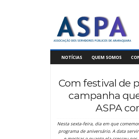
A
S
P
A
NOTÍCIAS
QUEM SOMOS
CO
Com festival de 
campanha que 
ASPA co
Nesta sexta-feira, dia em que comemor
programa de aniversário. A data servi
e mostrar o quanto ela cresceu nos 