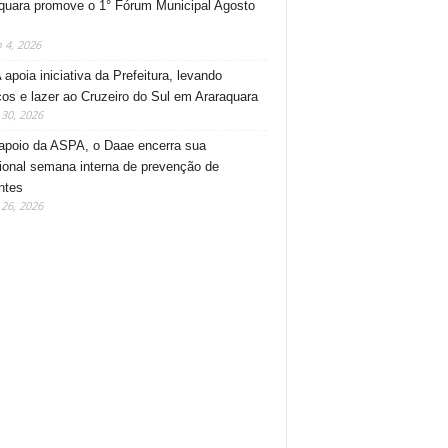
quara promove o 1° Fórum Municipal Agosto
 4, 2026
apoia iniciativa da Prefeitura, levando
ços e lazer ao Cruzeiro do Sul em Araraquara
30, 2026
poio da ASPA, o Daae encerra sua
cional semana interna de prevenção de
ntes
26, 2026