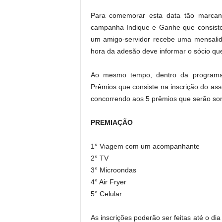
Para comemorar esta data tão marcant
campanha Indique e Ganhe que consiste 
um amigo-servidor recebe uma mensalida
hora da adesão deve informar o sócio que
Ao mesmo tempo, dentro da programaçã
Prêmios que consiste na inscrição do asso
concorrendo aos 5 prêmios que serão sort
PREMIAÇÃO
1° Viagem com um acompanhante
2° TV
3° Microondas
4° Air Fryer
5° Celular
As inscrições poderão ser feitas até o di