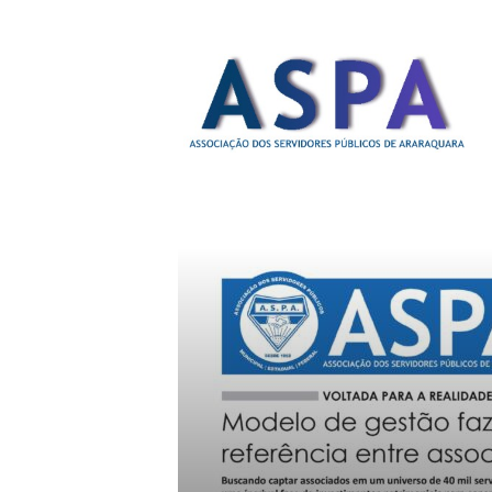
A
S
P
A