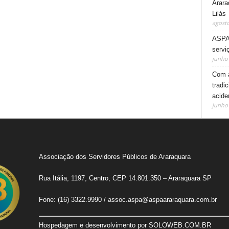
Arara
Lilás
agosto
ASPA 
servi
junho 
Com a
tradi
acide
junho 
Associação dos Servidores Públicos de Araraquara
Rua Itália, 1197, Centro, CEP 14.801.350 – Araraquara SP
Fone: (16) 3322.9990 /
assoc.aspa@aspaararaquara.com.br
Hospedagem e desenvolvimento por
SOLOWEB.COM.BR