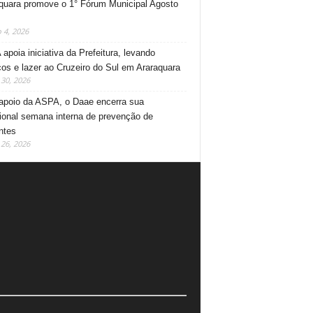
quara promove o 1° Fórum Municipal Agosto
 4, 2026
apoia iniciativa da Prefeitura, levando
ços e lazer ao Cruzeiro do Sul em Araraquara
30, 2026
poio da ASPA, o Daae encerra sua
cional semana interna de prevenção de
ntes
26, 2026