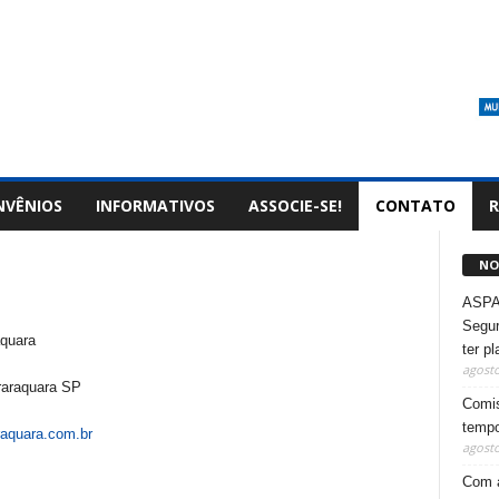
NVÊNIOS
INFORMATIVOS
ASSOCIE-SE!
CONTATO
R
NO
ASPA 
Segur
aquara
ter p
agosto
Araraquara SP
Comis
tempo
aquara.com.br
agosto
Com a