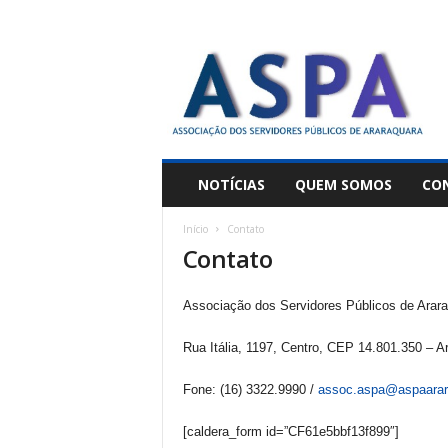
A
S
P
A
NOTÍCIAS
QUEM SOMOS
CO
Início
Contato
Contato
Associação dos Servidores Públicos de Arar
Rua Itália, 1197, Centro, CEP 14.801.350 – 
Fone: (16) 3322.9990 /
assoc.aspa@aspaarar
[caldera_form id=”CF61e5bbf13f899″]