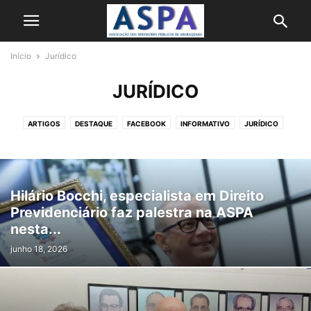
Início
Jurídico
JURÍDICO
ARTIGOS
DESTAQUE
FACEBOOK
INFORMATIVO
JURÍDICO
NOTÍCIAS
SAÚDE
TURISMO
TV ASPA
Hilário Bocchi, especialista em Direito
Previdenciário faz palestra na ASPA
nesta...
junho 18, 2026