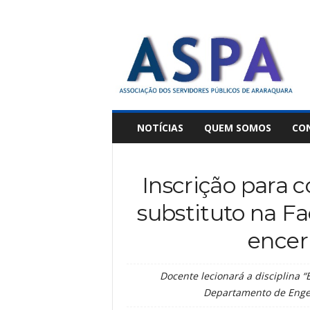
A
S
P
A
NOTÍCIAS
QUEM SOMOS
CO
Inscrição para 
substituto na F
encer
Docente lecionará a disciplina 
Departamento de Engen