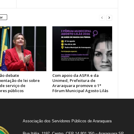
or
ão debate
Com apoio da ASPA e da
entação de lei sobre
Unimed, Prefeitura de
de serviço de
Araraquara promove o 1°
ores públicos
Fórum Municipal Agosto Lilás
Associação dos Servidores Públicos de Araraquara
Rua Itália, 1197, Centro, CEP 14.801.350 – Araraquara SP