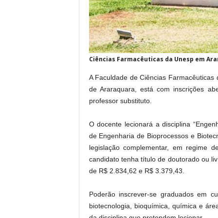
Ciências Farmacêuticas da Unesp em Ar
A Faculdade de Ciências Farmacêuticas 
de Araraquara, está com inscrições abe
professor substituto.
O docente lecionará a disciplina “Enge
de Engenharia de Bioprocessos e Biotecn
legislação complementar, em regime d
candidato tenha título de doutorado ou li
de R$ 2.834,62 e R$ 3.379,43.
Poderão inscrever-se graduados em cur
biotecnologia, bioquímica, química e áre
da disciplina que pretendem lecionar.