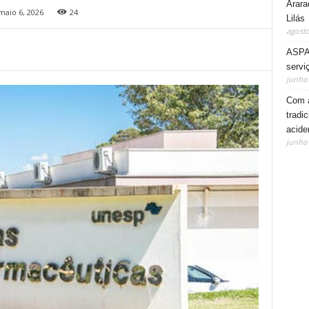
Arara
maio 6, 2026
24
Lilás
agosto
ASPA 
servi
junho 
Com a
tradi
acide
junho 