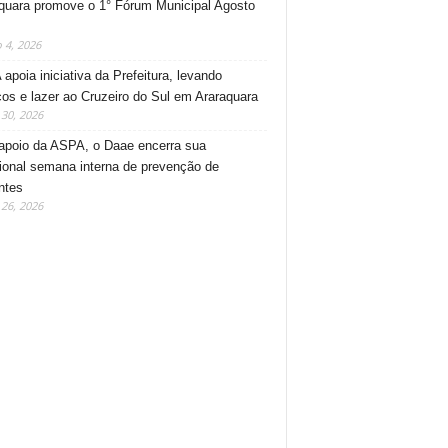
quara promove o 1° Fórum Municipal Agosto
 4, 2026
apoia iniciativa da Prefeitura, levando
ços e lazer ao Cruzeiro do Sul em Araraquara
30, 2026
poio da ASPA, o Daae encerra sua
cional semana interna de prevenção de
ntes
26, 2026