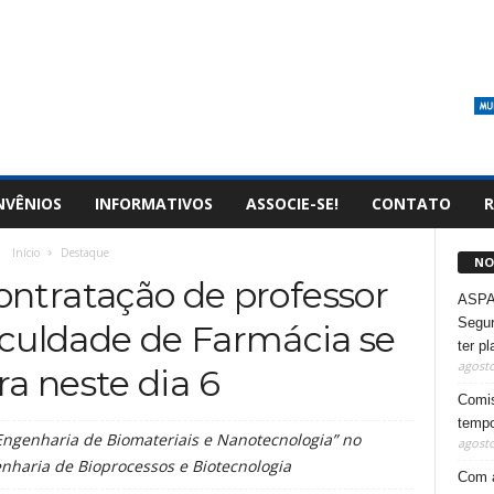
NVÊNIOS
INFORMATIVOS
ASSOCIE-SE!
CONTATO
R
Início
Destaque
NO
contratação de professor
ASPA 
Segur
aculdade de Farmácia se
ter p
agosto
ra neste dia 6
Comis
tempo
“Engenharia de Biomateriais e Nanotecnologia” no
agosto
haria de Bioprocessos e Biotecnologia
Com a