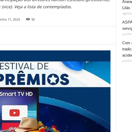
Arara
(vice). Veja a lista de contemplados.
Lilás
agosto
unho 11, 2026
50
ASPA 
servi
junho 
Com a
tradi
acide
junho 