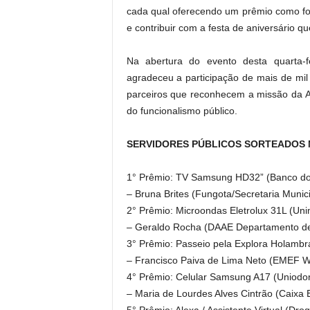
cada qual oferecendo um prêmio como for
e contribuir com a festa de aniversário qu
Na abertura do evento desta quarta-f
agradeceu a participação de mais de mil
parceiros que reconhecem a missão da AS
do funcionalismo público.
SERVIDORES PÚBLICOS SORTEADOS N
1° Prêmio: TV Samsung HD32” (Banco do 
– Bruna Brites (Fungota/Secretaria Munic
2° Prêmio: Microondas Eletrolux 31L (Un
– Geraldo Rocha (DAAE Departamento de 
3° Prêmio: Passeio pela Explora Holambr
– Francisco Paiva de Lima Neto (EMEF Wa
4° Prêmio: Celular Samsung A17 (Uniodon
– Maria de Lourdes Alves Cintrão (Caixa 