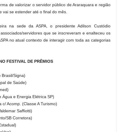
ma de valorizar o servidor público de Araraquara e região
e vai se estender até o final do mês.
eira na sede da ASPA, o presidente Adilson Custódio
 associados/servidores que se inscreveram e enalteceu os
PA no atual contexto de interagir com toda as categorias
O FESTIVAL DE PRÊMIOS
Brasil/Signa)
ipal de Saúde)
imed)
Água e Energia Elétrica SP)
a c/ Acomp. (Classe A Turismo)
ldemar Saffiotti)
to/SB Corretora)
Estadual)