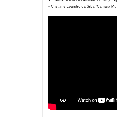
5° Prêmio: Alexa / Assistente Virtual (Dro
– Cristiane Leandro da Silva (Câmara Mun